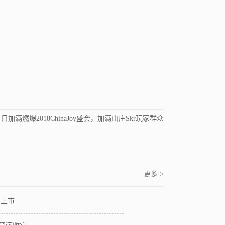
：
日加满燃爆2018ChinaJoy盛会，加满山庄Skr玩家群众
更多 >
品上市