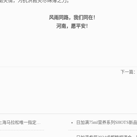
南灾情，为抗洪救灾尽绵薄之力。
风雨同路，我们同在！
河南，愿平安！
下一篇
状态加满，申爱同行！日加满正式签约成为2026上海马拉松唯一指定保健饮料赞助商
日加满75ml营养系列SHOTS新