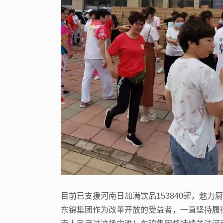
目前已支援河南日加满饮品153840罐，魅力厨
东锦集团作为改革开放的
受益者，一直坚持履