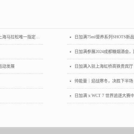
状态加满，申爱同行！日加满正式签约成为2026上海马拉松唯一指定保健饮料赞助商
日加满75ml营养系列SHOTS新
日加满参展2024成都糖烟酒会
运动发展
日加满入驻上海虹桥高铁贵宾厅
帅能量｜迎战寒冬，决胜下半场
日加满 x WCT 7 世界追逐大