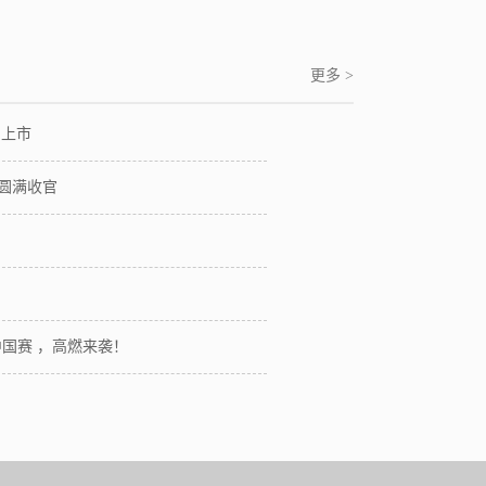
更多 >
品上市
，圆满收官
赛中国赛 ，高燃来袭！