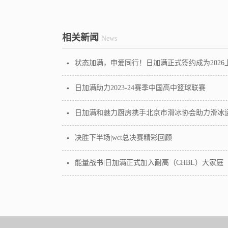
相关新闻
News
日加满助力2023-24赛季中国高中篮球联赛
日加满和魅力厨房携手北京市滑冰协会助力滑冰
决胜下半场|wct总决赛精彩回顾
能量战书|日加满正式加入耐高（CHBL）大家庭