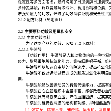
稳定性等多方面考虑，最终确定了日加满牌日加满饮
多种氨基酸，调以蔓越莓浓缩汁、食用香精和色素，
增强免疫力的功效，通过了功效试验证明和安全性试
2.1.2 配方比例（见附页1）
2.2 主要原料功效及用量和安全
2.2.1 主要功效原料
为了达到产品的功效，选择了以下原料：
2.2.1.1 牛磺酸
【功效作用】
牛磺酸是人和动物体内的一种含硫
疫力、增强细胞膜抗氧化能力、维持细胞钙平衡、维
牛磺酸可以加速自由基的清除速度，提高抗氧化
牛磺酸不仅对运动过程造成的脂质过氧化有明显
用。
牛磺酸能够改善运动员的有氧代谢能力，提高有
牛磺酸在心血管组织中含量丰富，能够改善心血
牛磺酸具有降低高血压，降低血胆固醇，提高高
牛磺酸对维持视网膜的结构和功能、抑制胆固醇
[1].
张宜龙，陈吉木隶，刘晓鹏，吴玉珍，冯建英.牛