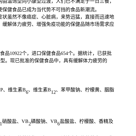
构由温饱型向小康型过渡，人们已不满足于一日三餐，
使保健食品已成为当代势不可挡的食品新潮流。
症状虽然不像癌症、心脏病，来势迅猛，直接而迅速地
。缓解体力疲劳、增强免疫功能的保健品随市场需求应
食品
10922
个
，
进口保健食品
654
个。据统计，已获批
剂型。
现已批准的保健食品中，具有缓解体力疲劳的
PP、维生素B
、维生素
B
、苯甲酸钠、柠檬黄、胭脂
6
12
硝酸盐、VB
磷酸钠、VB
盐酸盐、柠檬酸、香精及
1
2
6