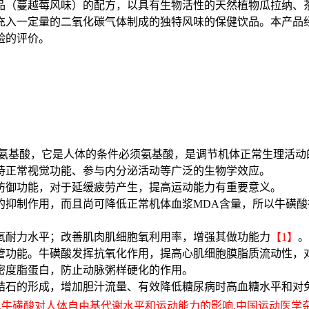
品（蔓越莓风味）的配方，以具有生物活性的天然植物瓜拉纳、
充入一定量的二氧化碳气体制成的独特风味的保健饮品。本产品
验的评价。
氨基酸，它是人体的条件必须氨基酸，是调节机体正常生理活动
持正常视觉功能、参与内分泌活动等广泛的生物学效应。
防御功能，对于延缓疲劳产生，提高运动能力有重要意义。
的抑制作用，而且尚可降低正常机体血浆
MDA含量，所以牛磺
氧耐力水平；改善肌肉肌细胞氧利用率，增强其做功能力
【
1】
。
管功能。牛磺酸发挥抗氧化作用，提高心肌细胞膜脂质流动性，
密度脂蛋白，防止动脉粥样硬化的作用。
结石的形成，增加胆汁流量、有效降低糖尿病时高血糖水平和对
磺酸对人体自由基代谢水平和运动能力的影响.中国运动医学杂志199