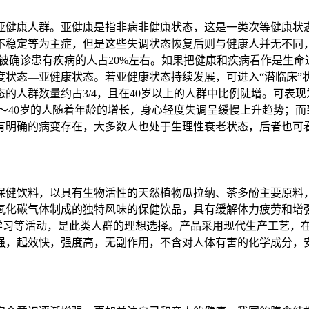
亚健康人群
。亚健康是指非病非健康状态，这是一类次等健康状
不稳定等为主症，但是这些失调状态恢复后则与健康人并无不同，
被确诊患有疾病的人占20%左右。如果把健康和疾病看作是生
度状态—亚健康状态。若亚健康状态持续发展，可进入“潜临床”
的人群数量约占3/4，且在40岁以上的人群中比例陡增。可表
18～40岁的人随着年龄的增长，身心轻度失调呈缓慢上升趋势；而
没有明确的病变存在，大多数人也处于生理性衰老状态，后者也可
保健饮料，以具有生物活性的天然植物瓜拉纳、茶多酚主要原料
氧化碳气体制成的独特风味的保健饮品，具有缓解体力疲劳和增
试、学习等活动，是此类人群的理想选择。产品采用现代生产工艺
强，起效快，强度高，无副作用，不含对人体有害的化学成分，