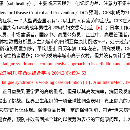
为亚健康（sub healthy）。主要临床表现为：①记忆力差、注
for Disease Cont rol and Pr evention ,CDC) 预测，CF
, 一个大型调查显示有1/ 2以上的人有疲劳的症状。CFS在人群
美国约有14%的成年男性和20%的妇女患有此症
【6】
；日本工作
员、市场营销者，国家中、高层公务员，企业中、高层管理者，发
万体检数据分析显示主流城市的白领亚健康比例达76%，处于过
龄”超龄趋势明显加快，平均超过“日历年龄”10年左右。研究发现
向性格者居多；CFS的发病率城市高于农村，但并没有统计学
ic fatigue syndrome: a comprehensive approach to its definition and stu
 中西医结合学报.2004,2(6):459-463
atigue syndrome: a working case definition [ J ] . Ann InternMed , 19
，正日益受到医学界的高度重视。但是以其高发病率，病因及发
出了挑战。世界卫生组织的一项全球性调查表明，真正健康的人只
“治未病”的具体体现。保健食品具有一定的保健功能，符合“治未
健食品，预防并改善困扰全球的以疲劳为表征的亚健康问题，非