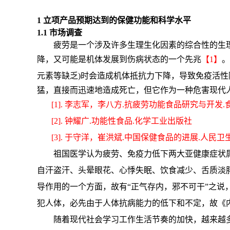
1 立项产品预期达到的保健功能和科学水平
1.1 市场调查
疲劳是一个涉及许多生理生化因素的综合性的生
降，又可能是机体发展到伤病状态的一个先兆
【
1
】
。
元素等缺乏)时会造成机体抵抗力下降，导致免疫活
猛，直接而迅速地造成死亡，但它作为一种危害现代
[1].
李志军，李八方.抗疲劳功能食品研究与开发.食品
[2].
钟耀广.功能性食品.化学工业出版社
[3].
于守洋，崔洪斌.中国保健食品的进展.人民卫
祖国医学认为疲劳、免疫力低下两大亚健康症状
自汗盗汗、头晕眼花、心悸失眠、饮食减少、舌质淡胖
导作用的一个方面，故有“正气存内，邪不可干”之
犯人体，必先由于人体抗病能力的低下和不定，故《内
随着现代社会学习工作生活节奏的加快，越来越多的人