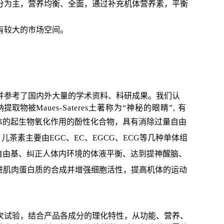
分为主，营养均衡、全面，通过补充机体营养素，平衡
有较大的市场空间。
并参考了国内外大量的学术资料、科研成果。我们认
纳提取物被
Maues-Sateres土著称为“神秘的眼睛”, 有
体的起生物氧化作用的酚性化合物，具
有消除过量自由
茶素主要由EGC、EC、EGCG、ECG等几种单体组
自由基、纠正人体内环境的体液平衡、达到提神醒脑、
进肌肉蛋白质的合成并增强细胞活性，提高机体的运动
次试验，结合产品各成分的理化特性，从功能、营养、