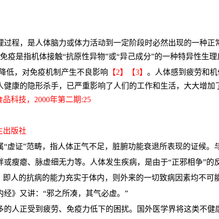
理过程，是人体脑力或体力活动到一定阶段时必然出现的一种正
免疫是指机体接触
“抗原性异物”或“异己成分”的一种特异性生
性降低，对免疫机制产生不良影响
【
2
】【
3
】
。人体感到疲劳和机
人健康的隐形杀手，已严重影响了人们的工作和生活，大大增加
科技，2000年第二期:25
生出版社
属“虚证”范畴，指人体正气不足，脏腑功能衰退所表现的证候。
或瘦瘪、脉虚细无力等。人体发生疾病，是由于“正邪相争”的反
说，即人的抗病的能力充实于体内，则外来的一切致病因素均不可
经》又讲：“邪之所凑，其气必虚。”
正受到疲劳、免疫力低下的困扰。国外医学界将这类不健康症状根据称为