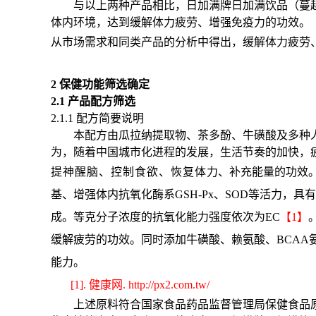
与以上两种产品相比，日加满牌日加满饮品（蔓
体内环境，
达到缓解体力疲劳、增强免疫力的功效。
从市场需求和同类产品的分析中得出，
缓解体力疲劳
2 保健功能筛选确定
2.1 产品配方筛选
2.1.1 配方简要说明
本配方由瓜拉纳提取物、茶多酚、牛磺酸及多种
为，随着中国城市化进程的发展，生活节奏的加快，
提神醒脑、控制食欲、恢复体
力、补充能量的功效
基、增强体内抗氧化酶系GSH-Px、SOD等活力，具
成。等克分子浓度的抗氧化能力强度依次为EC
【1】
缓解疲劳的功效。同时添加牛磺酸、赖氨酸、BCA
能力。
[1
]. 健康网. http://px2.com.tw/
上述原料符合国家食品药品监督管理局保健食品