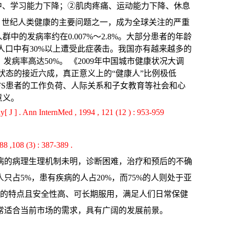
意力不集中、学习能力下降；②肌肉疼痛、运动能力下降、休息
S将成为21 世纪人类健康的主
要问题之一，成为全球关注的严重
中的发病率约在0.007%～2.8%。大部分患者的年龄
人口中有30%以上遭受此症袭击。我国亦有越来越多的
病率高达50%。 《2009年中国城市健康状况大调
劳状态的接近六成，真正意义上的“健康人”比例极低
，CFS患者的工作负荷、人际关系和子女教育等社会和心
意义。
dy[ J ] . Ann InternMed , 1994 , 121 (12 ) : 953-959
88 ,108 (3) : 387-389 .
病的病理生理机制未明，诊断困难，治疗和预后的不确
占5%，患有疾病的人占20%，而75%的人则处于亚
病”的特点且安全性高、可长期服用，满足人们日常保健
常适合当前市场的需求，具有广阔的发展前景。