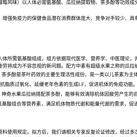
越莓风味）以人体必需氨基酸、瓜拉纳提取物、茶多酚等功效成
、增强免疫
力的保健食品潜
在消费群体庞大、竞争对手较少、具
人体所需氨基酸组成，组方依据现代医学、营养学、中医理论，
疲劳将成为不容忽视的新问题。配方中素有超级水果之称的瓜拉
。茶多酚是茶叶药效的主要生理活性成份，是一类以儿茶素为主
有抗脂质过氧化、延缓老年色素的生成LF，促进机体的免疫功能。儿
。神奇水果瓜拉纳搭配茶多酚，能够有效清除机体因疲劳产生的
A氨基酸组合等营养素，满足机体物质代谢和能量代谢的需求，促
原料使用规定。拟方后，我们请相关专家反复论证修改，经过多