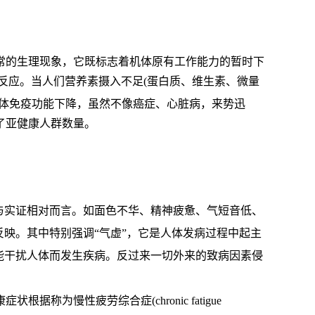
常的生理现象，它既标志着机体原有工作能力的暂时下
理反应。当人们营养素摄入不足
(蛋白质、维生素、微量
体免疫功能下降，虽然不像癌症、心脏病，来势迅
了亚健康人群数量。
与实证相对而言。如面色不华、精神疲惫、气短音低、
映。其中特别强调“气虚”，它是人体发病过程中起主
能干扰人体而发生疾病。反过来一切外来的致病因素侵
慢性疲劳综合症(chronic fatigue