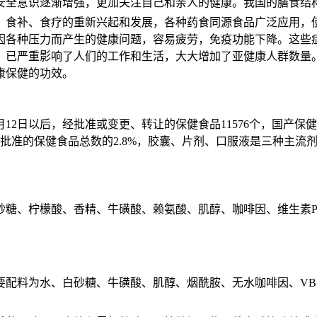
安全意识逐渐增强，更
加关注自己和亲人的健康。我国的膳食结
、食补、食疗的重新兴起和发展，各种药食同源食品广泛应用，
因各种压力而产生的健康问题，容易疲劳，免疫功能下降。这些
，已严重影响了人们的工作和生活，大大增加了亚健康人群数量
康保健的功效。
月
12
日以后，经批准或变更、转让的保健食品
11576
个，国产保健
批准的保健食品总数的
2.8%，
胶囊、片剂、口服液
是
三
种
主流
砂糖、柠檬酸、香精、牛磺酸、赖氨酸、肌醇、咖啡因、
维生素
要配料为水、白砂糖、牛磺酸、肌醇、烟酰胺、无水咖啡因、VB