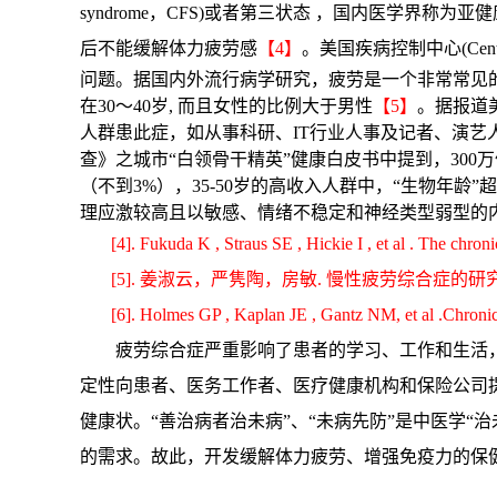
syndrome，CFS)或者第三状态 ，国内医学界称
后不能缓解体力疲劳感
【4】
。美国疾病控制中心(Centers 
问题。据国内外流行病学研究，疲劳是一个非常常见的症状
在30～40岁, 而且女性的比例大于男性
【5】
。据报道
人群患此症，如从事科研、IT行业人事及记者、演艺人
查》之城市“白领骨干精英”健康白皮书中提到，300
（不到3%），35-50岁的高收入人群中，“生物年
理应激较高且以敏感、情绪不稳定和神经类型弱型的内
[4].
Fukuda K , Straus SE , Hickie I , et al . The chron
[5].
姜淑云，严隽陶，房敏. 慢性疲劳综合症的研究进展[J].
[6].
Holmes GP , Kaplan JE , Gantz NM, et al .Chronic f
疲劳综合症严重影响了患者的学习、工作和生活
定性向患者、医务工作者、医疗健康机构和保险公司提
健康状。“善治病者治未病”、“未病先防”是中医学
的需求。故此，开发缓解体力疲劳、增强免疫力的保